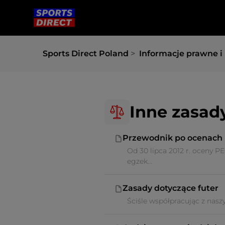
Sports Direct Poland
Informacje prawne i 
Inne zasad
Przewodnik po ocenach
Od 30 lipca 2012 r. oceny P
egzek...
Zasady dotyczące futer
Ściśle współpracując z naszy