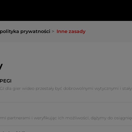
polityka prywatności
Inne zasady
y
 PEGI
EGI dla gier wideo przestały być dobrowolnymi wytycznymi i stał
mi partnerami i weryfikując ich możliwości, dążymy do osiągnięci