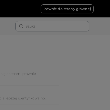
Powrót do strony głównej
y się ocenami prawnie
a lepszej identyfikowalno...