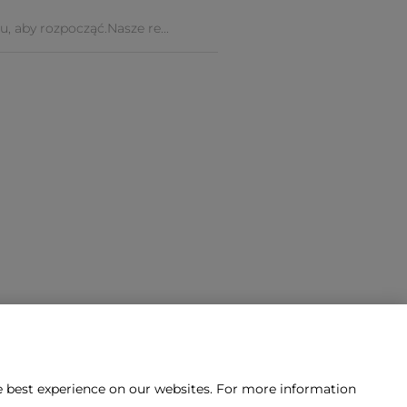
, aby rozpocząć.Nasze re...
he best experience on our websites. For more information
 nami skontaktować?