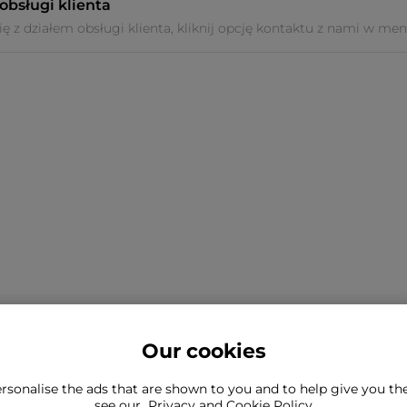
obsługi klienta
ę z działem obsługi klienta, kliknij opcję kontaktu z nami w menu
Our cookies
rsonalise the ads that are shown to you and to help give you t
leźć tego, czego szukasz?
see our
Privacy and Cookie Policy
Nadal chcesz się z